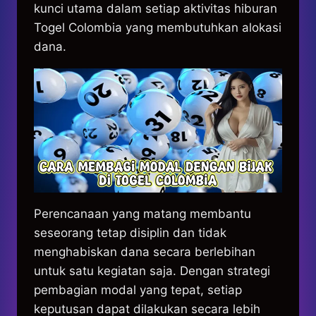
kunci utama dalam setiap aktivitas hiburan
Togel Colombia yang membutuhkan alokasi
dana.
Perencanaan yang matang membantu
seseorang tetap disiplin dan tidak
menghabiskan dana secara berlebihan
untuk satu kegiatan saja. Dengan strategi
pembagian modal yang tepat, setiap
keputusan dapat dilakukan secara lebih