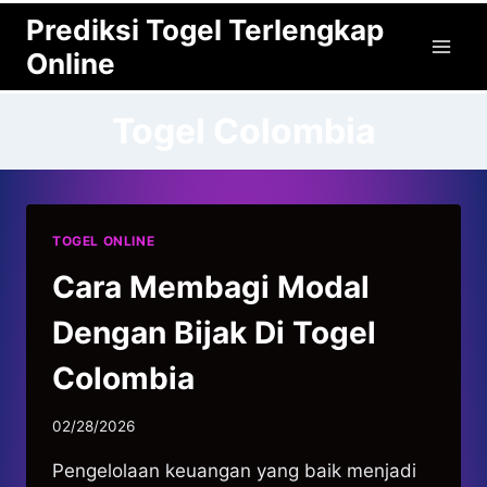
Skip
Prediksi Togel Terlengkap
to
Online
content
Togel Colombia
TOGEL ONLINE
Cara Membagi Modal
Dengan Bijak Di Togel
Colombia
02/28/2026
Pengelolaan keuangan yang baik menjadi