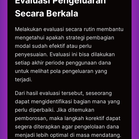
Evaluasi Pengeluaran
Secara Berkala
Melakukan evaluasi secara rutin membantu
mengetahui apakah strategi pembagian
modal sudah efektif atau perlu
penyesuaian. Evaluasi ini bisa dilakukan
setiap akhir periode penggunaan dana
untuk melihat pola pengeluaran yang
terjadi.
Dari hasil evaluasi tersebut, seseorang
dapat mengidentifikasi bagian mana yang
perlu diperbaiki. Jika ditemukan
pemborosan, maka langkah korektif dapat
segera diterapkan agar pengelolaan dana
menjadi lebih optimal di masa mendatang.