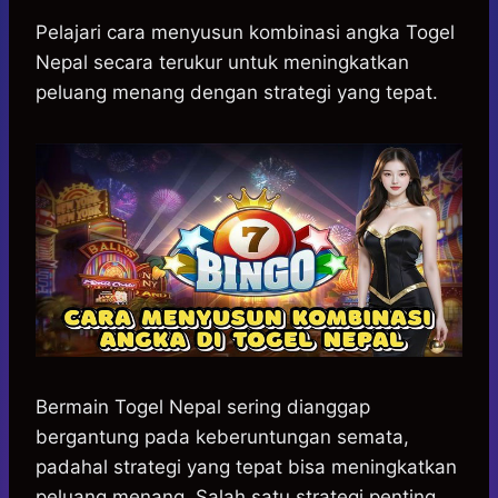
h
a
e
e
k
i
h
a
c
s
l
y
n
a
Pelajari cara menyusun kombinasi angka Togel
t
e
s
e
p
e
r
Nepal secara terukur untuk meningkatkan
s
b
e
g
e
e
peluang menang dengan strategi yang tepat.
A
o
n
r
p
o
g
a
p
k
e
m
r
Bermain Togel Nepal sering dianggap
bergantung pada keberuntungan semata,
padahal strategi yang tepat bisa meningkatkan
peluang menang. Salah satu strategi penting