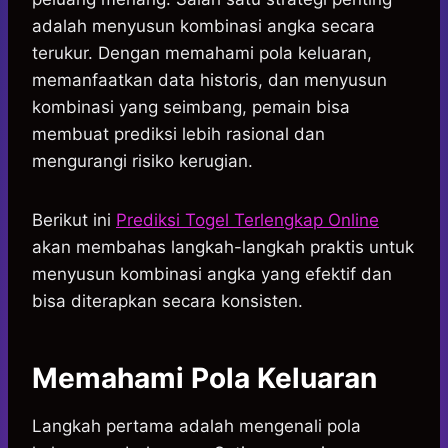
adalah menyusun kombinasi angka secara
terukur. Dengan memahami pola keluaran,
memanfaatkan data historis, dan menyusun
kombinasi yang seimbang, pemain bisa
membuat prediksi lebih rasional dan
mengurangi risiko kerugian.
Berikut ini
Prediksi Togel Terlengkap Online
akan membahas langkah-langkah praktis untuk
menyusun kombinasi angka yang efektif dan
bisa diterapkan secara konsisten.
Memahami Pola Keluaran
Langkah pertama adalah mengenali pola