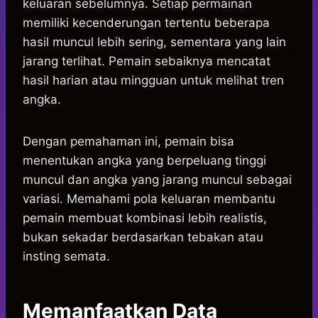
keluaran sebelumnya. Setiap permainan
memiliki kecenderungan tertentu beberapa
hasil muncul lebih sering, sementara yang lain
jarang terlihat. Pemain sebaiknya mencatat
hasil harian atau mingguan untuk melihat tren
angka.
Dengan pemahaman ini, pemain bisa
menentukan angka yang berpeluang tinggi
muncul dan angka yang jarang muncul sebagai
variasi. Memahami pola keluaran membantu
pemain membuat kombinasi lebih realistis,
bukan sekadar berdasarkan tebakan atau
insting semata.
Memanfaatkan Data