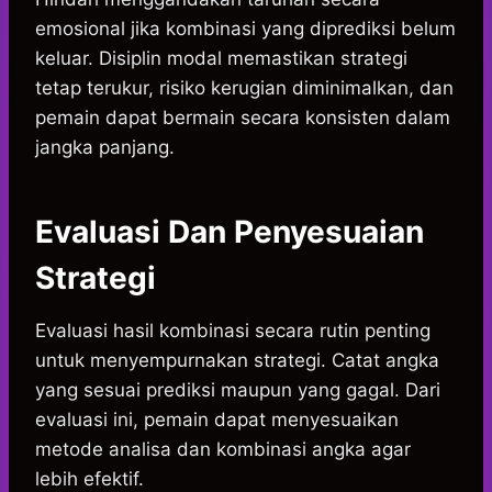
emosional jika kombinasi yang diprediksi belum
keluar. Disiplin modal memastikan strategi
tetap terukur, risiko kerugian diminimalkan, dan
pemain dapat bermain secara konsisten dalam
jangka panjang.
Evaluasi Dan Penyesuaian
Strategi
Evaluasi hasil kombinasi secara rutin penting
untuk menyempurnakan strategi. Catat angka
yang sesuai prediksi maupun yang gagal. Dari
evaluasi ini, pemain dapat menyesuaikan
metode analisa dan kombinasi angka agar
lebih efektif.